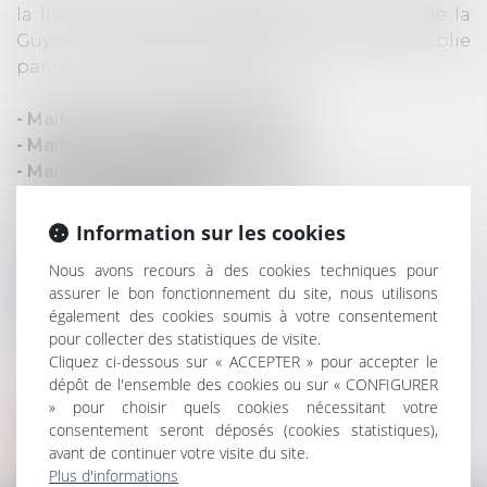
la liste des avocats médiateurs du barreau de la
Guyane inscrits sur la liste des médiateurs établie
par la cour d'appel de Cayenne :
- Maître Francescas ADJOUALE
- Maître Sylvie COMPPER-GAUDY
- Maître Isabelle DENIS
- Maître Régine GUERIL-SOBESKY
- Maître Aude JUNIEL
Information sur les cookies
- Maître Fabienne LANDRY
Nous avons recours à des cookies techniques pour
- Maître Patrick LINGIBE
assurer le bon fonctionnement du site, nous utilisons
- Maître Rose-Lyne ROBEIRI
également des cookies soumis à votre consentement
- Maître Maude TINOT
pour collecter des statistiques de visite.
Cliquez ci-dessous sur « ACCEPTER » pour accepter le
dépôt de l'ensemble des cookies ou sur « CONFIGURER
» pour choisir quels cookies nécessitant votre
consentement seront déposés (cookies statistiques),
avant de continuer votre visite du site.
Plus d'informations